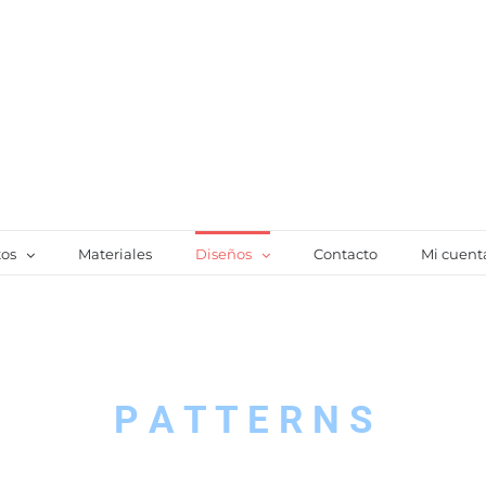
tos
Materiales
Diseños
Contacto
Mi cuent
P A T T E R N S