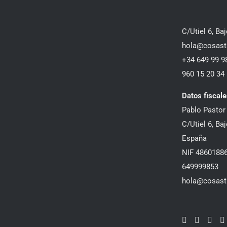
C/Utiel 6, Ba
hola@cosast
+34 649 99 9
960 15 20 34
Datos fiscale
Pablo Pastor 
C/Utiel 6, Ba
España
NIF 4860188
649999853
hola@cosast