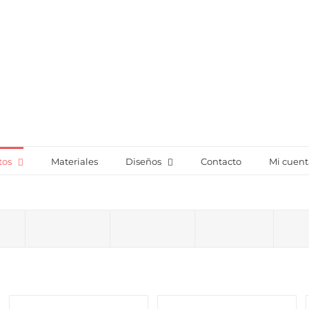
tos
Materiales
Diseños
Contacto
Mi cuent
r
Wabi Sabi
Sculplight
Packbox
Sta