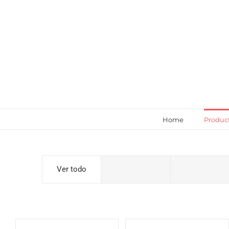
Saltar
al
contenido
Home
Produc
Ver todo
The Big Day
Handmadeco