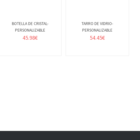
BOTELLA DE CRISTAL-
TARRO DE VIDRIO-
PERSONALIZABLE
PERSONALIZABLE
VER
VER
45.98
€
54.45
€
DETALLES
DETALLES