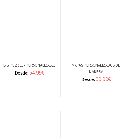
BIG PUZZLE- PERSONALIZABLE
MAPAS PERSONALIZADOS DE
54.99
€
MADERA
Desde:
VER
VER
39.99
€
Desde:
DETALLES
DETALLES