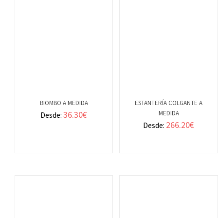
BIOMBO A MEDIDA
ESTANTERÍA COLGANTE A
36.30
€
MEDIDA
Desde:
VER
VER
266.20
€
Desde:
DETALLES
DETALLES