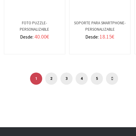
FOTO PUZZLE-
SOPORTE PARA SMARTPHONE-
PERSONALIZABLE
PERSONALIZABLE
VER
VER
40.00
€
18.15
€
Desde:
Desde:
DETALLES
DETALLES
1
2
3
4
5