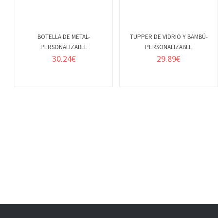
BOTELLA DE METAL-
TUPPER DE VIDRIO Y BAMBÚ-
PERSONALIZABLE
PERSONALIZABLE
VER
VER
30.24
€
29.89
€
DETALLES
DETALLES