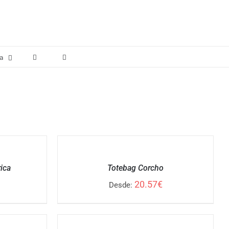
a
SELECCIONAR
OPCIONES
/
ica
Totebag Corcho
DETALLES
20.57
€
Desde:
SELECCIONAR