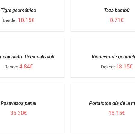
CARRITO
Tigre geométrico
Taza bambú
/
DETALLES
18.15
€
8.71
€
Desde:
SELECCIONAR
OPCIONES
/
metacrilato- Personalizable
Rinoceronte geométr
DETALLES
4.84
€
18.15
€
Desde:
Desde:
SELECCIONAR
OPCIONES
/
Posavasos panal
Portafotos día de la 
DETALLES
36.30
€
18.15
€