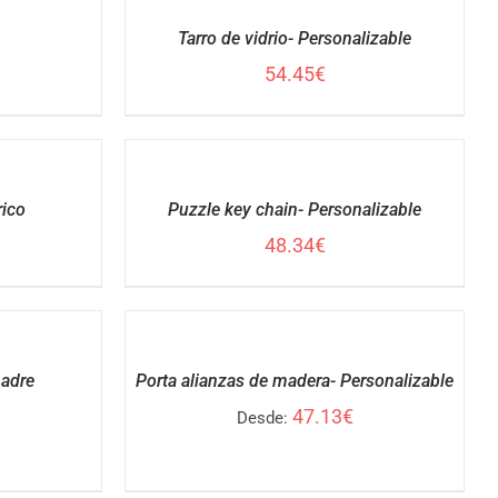
OPCIONES
/
Tarro de vidrio- Personalizable
DETALLES
54.45
€
AÑADIR
AL
CARRITO
ico
Puzzle key chain- Personalizable
/
DETALLES
48.34
€
SELECCIONAR
OPCIONES
/
madre
Porta alianzas de madera- Personalizable
DETALLES
47.13
€
Desde: