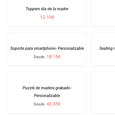
OPCIONES
OPCIONES
/
/
Toppers día de la madre
DETALLES
DETALLES
12.10
€
SELECCIONAR
SELECCIONAR
OPCIONES
OPCIONES
/
/
Soporte para smartphone- Personalizable
Seating 
DETALLES
DETALLES
18.15
€
Desde:
SELECCIONAR
SELECCIONAR
OPCIONES
OPCIONES
/
/
Puzzle de madera grabado-
DETALLES
DETALLES
Personalizable
42.35
€
Desde: