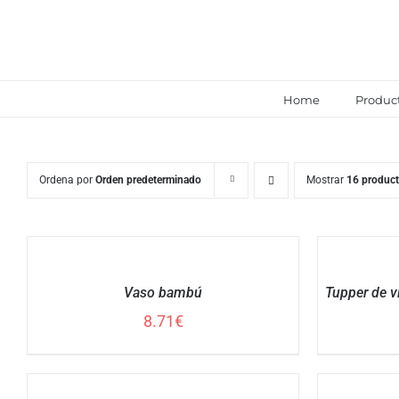
Saltar
al
contenido
Home
Produc
Ordena por
Orden predeterminado
Mostrar
16 produc
AÑADIR
AÑADIR
AL
AL
CARRITO
CARRITO
Vaso bambú
Tupper de v
/
/
DETALLES
DETALLES
8.71
€
SELECCIONAR
SELECCIONAR