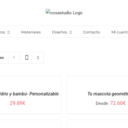
tos
Materiales
Diseños
Contacto
Mi cuent
tos
SELECCIONAR
OPCIONES
/
idrio y bambú- Personalizable
Tu mascota geométr
DETALLES
29.89
€
72.60
€
Desde:
AÑADIR
AL