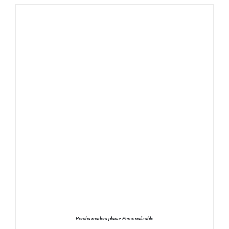
SELECCIONAR OPCIONES
/
DETALLES
Percha madera placa- Personalizable