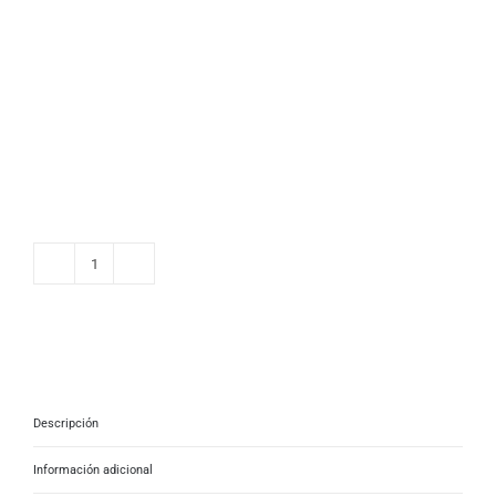
Cargador
de
cemento
y
bambú
Descripción
cantidad
Información adicional