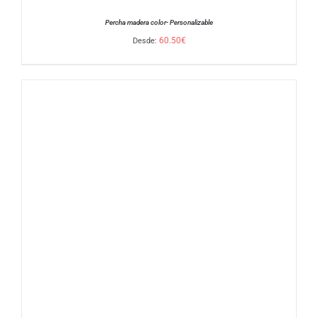
Percha madera color- Personalizable
60.50
€
Desde:
SELECCIONAR OPCIONES
/
DETALLES