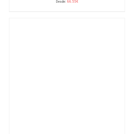
66.55
€
Desde:
SELECCIONAR OPCIONES
/
DETALLES