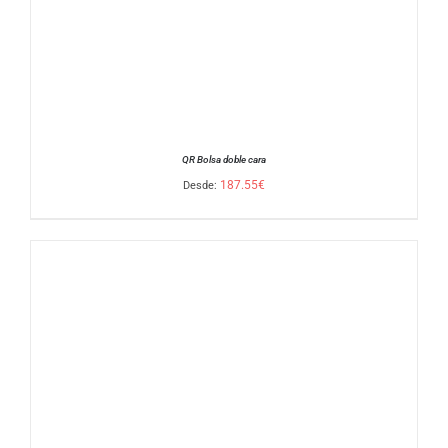
QR Bolsa doble cara
187.55
€
Desde:
SELECCIONAR OPCIONES
/
DETALLES