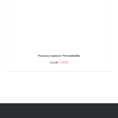
Posavasos impresos- Personalizables
3.63
€
Desde:
SELECCIONAR OPCIONES
/
DETALLES