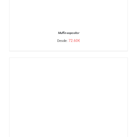
Muffin expositor
72.60
€
Desde:
SELECCIONAR OPCIONES
/
DETALLES