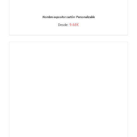
Nombre expositor cartón- Personalizable
9.68
€
Desde:
SELECCIONAR OPCIONES
/
DETALLES